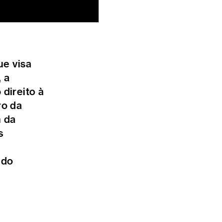
ue visa
 a
 direito à
ro da
m da
s
 do